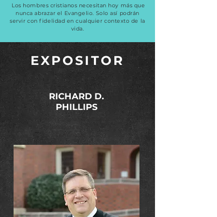
Los hombres cristianos necesitan hoy más que
nunca abrazar el Evangelio. Solo así podrán
servir con fidelidad en cualquier contexto de la
vida.
EXPOSITOR
RICHARD D.
PHILLIPS
Pastor de la segunda Iglesia
Presbiteriana en Greenville,
Carolina
del Sur.