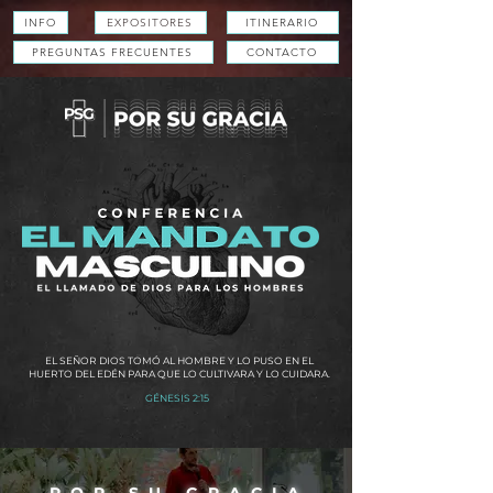
INFO
EXPOSITORES
ITINERARIO
PREGUNTAS FRECUENTES
CONTACTO
EL SEÑOR DIOS TOMÓ AL HOMBRE Y LO PUSO EN EL
HUERTO DEL EDÉN PARA QUE LO CULTIVARA Y LO CUIDARA.
GÉNESIS 2:15